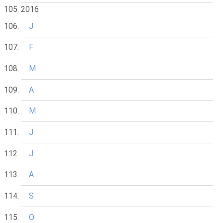
2016
J
F
M
A
M
J
J
A
S
O