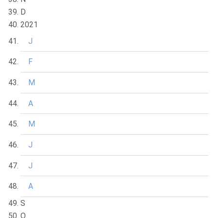
D
2021
J
F
M
A
M
J
J
A
S
O