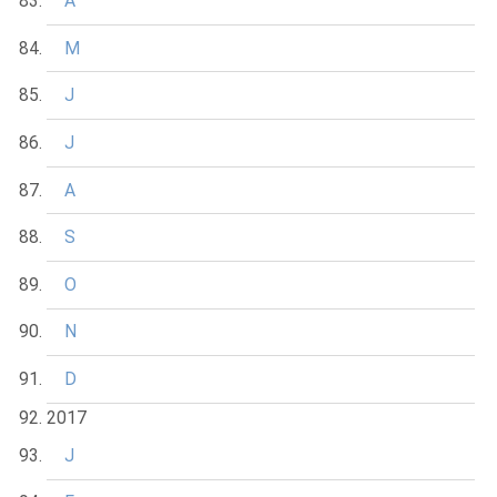
A
M
J
J
A
S
O
N
D
2017
J