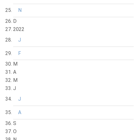
N
D
2022
J
F
M
A
M
J
J
A
S
O
N