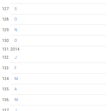
S
O
N
D
2014
J
F
M
A
M
J