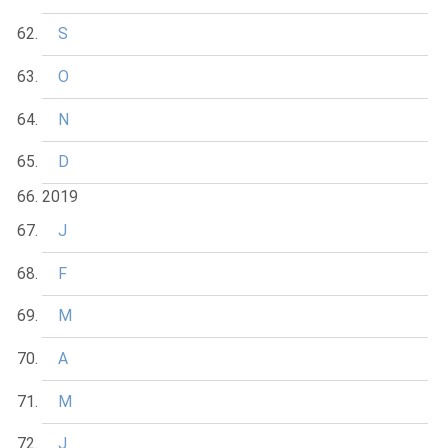
S
O
N
D
2019
J
F
M
A
M
J