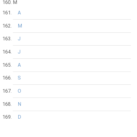
M
A
M
J
J
A
S
O
N
D