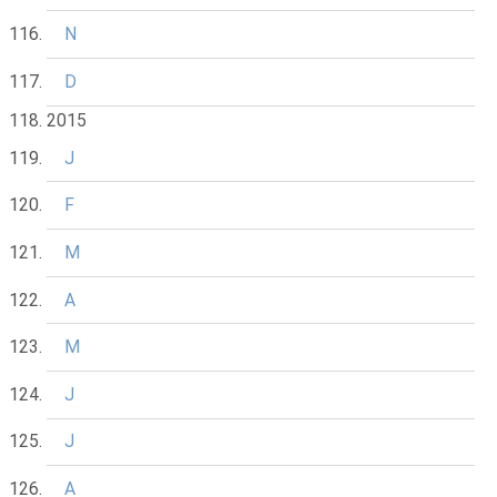
N
D
2015
J
F
M
A
M
J
J
A