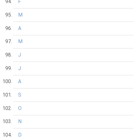
F
M
A
M
J
J
A
S
O
N
D