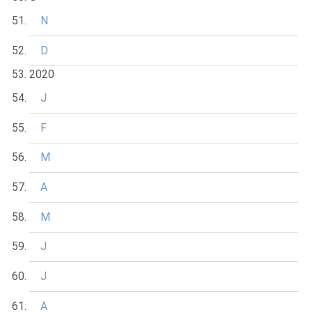
N
D
2020
J
F
M
A
M
J
J
A