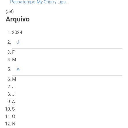
Passatempo My Cherry Lips...
(58)
Arquivo
2024
J
F
M
A
M
J
J
A
S
O
N