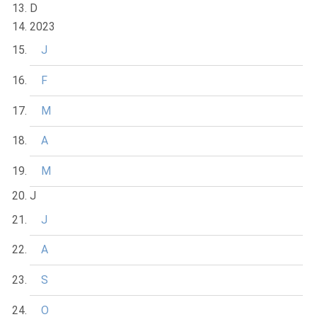
D
2023
J
F
M
A
M
J
J
A
S
O