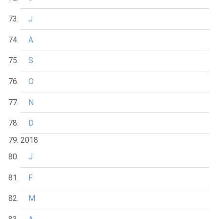
J
A
S
O
N
D
2018
J
F
M