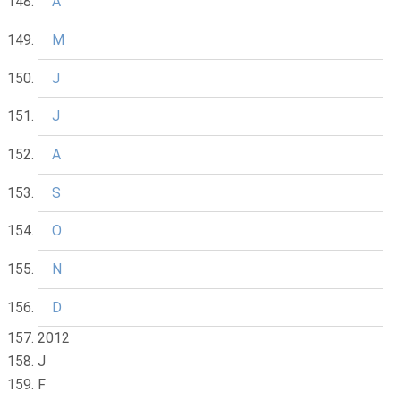
A
M
J
J
A
S
O
N
D
2012
J
F